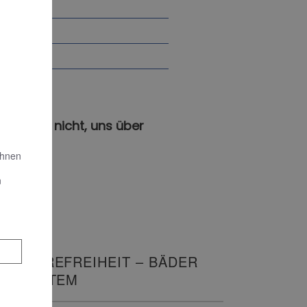
gern Sie nicht, uns über
Ihnen
n
ARRIEREFREIHEIT – BÄDER
IT SYSTEM