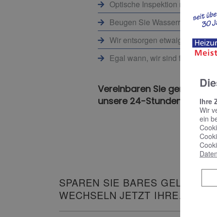
Optische Inspektion mittels K
Beugen Sie Wasserrohrbrüchen 
Wir entsorgen etwaigen Abfall f
Egal wann, wir sind für Sie da 
Die
Vereinbaren Sie gerne einen
unsere 24-Stunden-Notfallh
Ihre 
Wir v
ein b
Cooki
Cooki
Cooki
Daten
SPAREN SIE BARES GELD UND
WECHSELN JETZT IHRE
HEIZUNG!