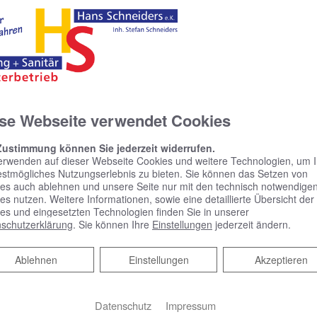
amera: Auch Sie können sehen, was das Problem ist
vor – mit einer Dichtheitsprüfung
achgerecht für Sie
– rufen Sie einfach unsere Notfallhotline an
se Webseite verwendet Cookies
 unverbindlichen Beratungstermin. Bei Notfällen zö
otline anzurufen.
Zustimmung können Sie jederzeit widerrufen.
erwenden auf dieser Webseite Cookies und weitere Technologien, um 
estmögliches Nutzungserlebnis zu bieten. Sie können das Setzen von
es auch ablehnen und unsere Seite nur mit den technisch notwendige
es nutzen. Weitere Informationen, sowie eine detaillierte Übersicht der
es und eingesetzten Technologien finden Sie in unserer
schutzerklärung
. Sie können Ihre
Einstellungen
jederzeit ändern.
Ablehnen
Ablehnen
Einstellungen
Akzeptieren
KOMPETENTE BERATUNG &
B
BADPLANUNG
M
Datenschutz
Impressum