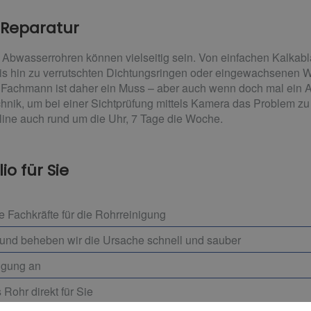
 Reparatur
n Abwasserrohren können vielseitig sein. Von einfachen Kalkab
s hin zu verrutschten Dichtungsringen oder eingewachsenen Wur
achmann ist daher ein Muss – aber auch wenn doch mal ein Abfl
chnik, um bei einer Sichtprüfung mittels Kamera das Problem z
line auch rund um die Uhr, 7 Tage die Woche.
io für Sie
 Fachkräfte für die Rohrreinigung
und beheben wir die Ursache schnell und sauber
igung an
Rohr direkt für Sie